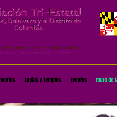
ación Tri-Estatal
, Delaware y el Distrito de
Columbia
 y benevolencia mejorada de Elks of the World, Inc.
d, Justicia, Fidelidad, Amor fraterno y fraterno
amentos
Logias y Templos
Eventos
muro de 