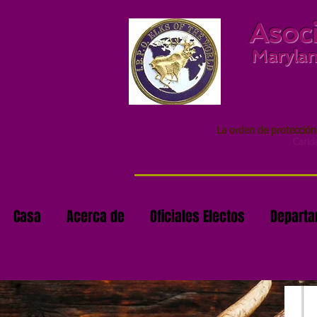
Asoci
Maryland
La orden de protección
Carida
Casa
Acerca de
Oficiales Electos
Depart