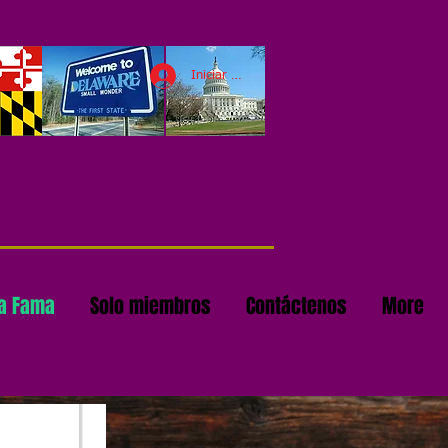
Iniciar sesión
la Fama
Solo miembros
Contáctenos
More